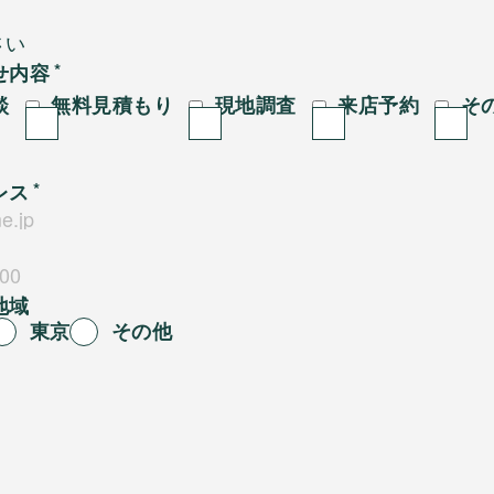
せ内容
談
無料見積もり
現地調査
来店予約
そ
レス
地域
東京
その他