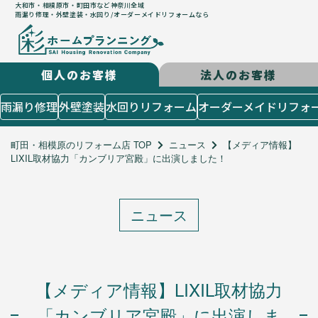
大和市・相模原市・町田市など神奈川全域
雨漏り修理・外壁塗装・水回り/オーダーメイドリフォームなら
個人のお客様
法人のお客様
はじめての方
雨漏り修理
外壁塗装
水回りリフォーム
オーダーメイドリフォ
５つのコンセプト
施工までの流れ
町田・相模原のリフォーム店 TOP
ニュース
【メディア情報】
LIXIL取材協力「カンブリア宮殿」に出演しました！
よくあるご質問
お客様の声
施工メニュー
ニュース
個人のお客様
雨漏り修理
外壁塗装
水回りリフォーム
【メディア情報】LIXIL取材協力
オーダーメイドリフォーム
「カンブリア宮殿」に出演しま
店舗設計造作・出店サポート