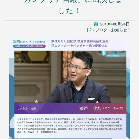
入居前マンション全面修繕
した！
不動産販売用リフォーム
法人のお客様
2018年08月24日
[
ブログ
-
お知らせ
]
オフィス/店舗等改装・内装デザイン
マンション大規模修繕
施工事例
ニュース
会社情報
会社案内
お問い合わせ
アクセス
採用情報