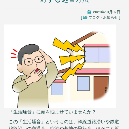
入居前マンション全面修繕
2021年10月07日
不動産販売用リフォーム
[
ブログ
-
お知らせ
]
法人のお客様
オフィス/店舗等改装・内装デザイン
マンション大規模修繕
施工事例
ニュース
会社情報
会社案内
お問い合わせ
アクセス
採用情報
「生活騒音」に頭を悩ませていませんか？
この「生活騒音」というものは、幹線道路沿いや鉄道
線路沿いの交通音、空港や基地の飛行音、ほかにも近