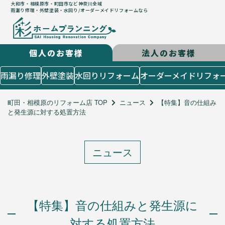
大和市・相模原市・町田市など神奈川全域
雨漏り修理・外壁塗装・水回り/オーダーメイドリフォームなら
個人のお客様
法人のお客様
はじめての方
雨漏り修理
外壁塗装
水回りリフォーム
オーダーメイドリフォ
５つのコンセプト
施工までの流れ
町田・相模原のリフォーム店 TOP
ニュース
【特集】音の仕組み
と発生源に対する処置方法
よくあるご質問
お客様の声
施工メニュー
ニュース
個人のお客様
雨漏り修理
外壁塗装
水回りリフォーム
【特集】音の仕組みと発生源に
オーダーメイドリフォーム
対する処置方法
店舗設計造作・出店サポート