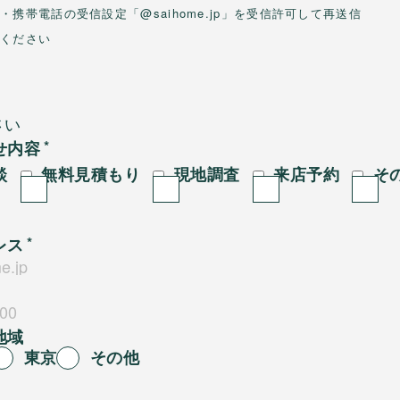
・携帯電話の受信設定「@saihome.jp」を受信許可して再送信
ください
せ内容
談
無料見積もり
現地調査
来店予約
そ
レス
地域
東京
その他