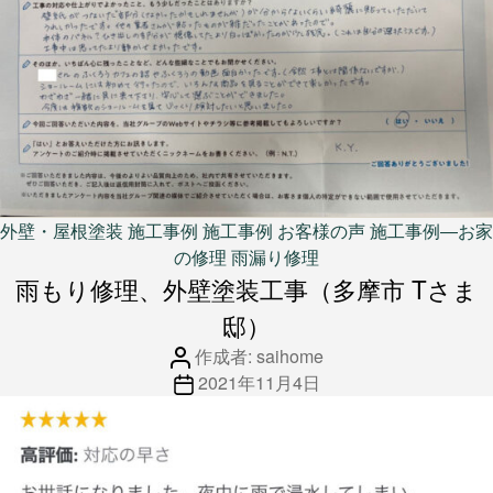
入居前マンション全面修繕
不動産販売用リフォーム
法人のお客様
オフィス/店舗等改装・内装デザイン
マンション大規模修繕
施工事例
ニュース
カ
外壁・屋根塗装
施工事例
施工事例 お客様の声
施工事例―お家
会社情報
テ
の修理
雨漏り修理
会社案内
ゴ
雨もり修理、外壁塗装工事（多摩市 Tさま
お問い合わせ
リ
邸）
アクセス
ー
採用情報
投
作成者:
saihome
稿
投
2021年11月4日
者
稿
日