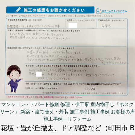
稿
者
日
カ
マンション・アパート修繕
修理・小工事
室内物干し「ホスク
テ
リーン」
新築・建て替え・外装
施工事例
施工事例 お客様の声
ゴ
施工事例―リフォーム
リ
花壇・畳が丘撤去、ドア調整など（町田市 B
ー