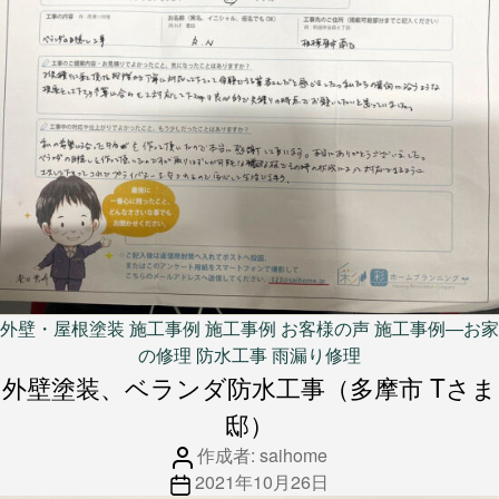
カ
外壁・屋根塗装
施工事例
施工事例 お客様の声
施工事例―お家
テ
の修理
防水工事
雨漏り修理
ゴ
外壁塗装、ベランダ防水工事（多摩市 Tさま
リ
邸）
ー
投
作成者:
saihome
投
稿
2021年10月26日