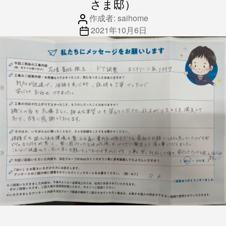
さま邸）
投
作成者:
saihome
稿
投
2021年10月6日
者
稿
日