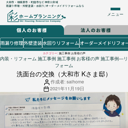
大和市・相模原市・町田市など神奈川全域
雨漏り修理・外壁塗装・水回り/オーダーメイドリフォームなら
メニュー
個人のお客様
法人のお客様
はじめての方
雨漏り修理
外壁塗装
水回りリフォーム
オーダーメイドリフォ
５つのコンセプト
カテゴリー:
施工事例 お客様の声
施工までの流れ
カ
内装・リフォーム
施工事例
施工事例 お客様の声
施工事例―リ
よくあるご質問
テ
フォーム
ゴ
お客様の声
洗面台の交換（大和市 Kさま邸）
リ
施工メニュー
投
作成者:
saihome
ー
個人のお客様
投
稿
2021年11月19日
稿
者
雨漏り修理
日
外壁塗装
水回りリフォーム
オーダーメイドリフォーム
店舗設計造作・出店サポート