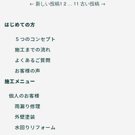
投
←
新しい
投稿
1
2
…
11
古い
投稿
→
稿
の
はじめての方
ペ
５つのコンセプト
ー
施工までの流れ
ジ
よくあるご質問
送
お客様の声
り
施工メニュー
個人のお客様
雨漏り修理
外壁塗装
水回りリフォーム