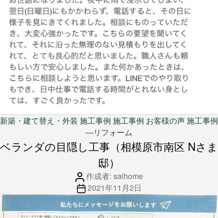
カ
新築・建て替え・外装
施工事例
施工事例 お客様の声
施工事例
テ
―リフォーム
ゴ
ベランダの目隠し工事（相模原市南区 Nさま
リ
邸）
ー
投
作成者:
saihome
稿
投
2021年11月2日
者
稿
日