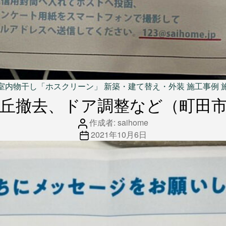
カ
室内物干し「ホスクリーン」
新築・建て替え・外装
施工事例
テ
丘撤去、ドア調整など（町田市
ゴ
投
リ
作成者:
saihome
稿
投
ー
2021年10月6日
者
稿
日