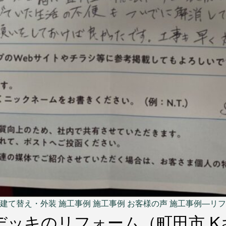
カ
建て替え・外装
施工事例
施工事例 お客様の声
施工事例―リフ
テ
デッキのリフォーム（町田市 K