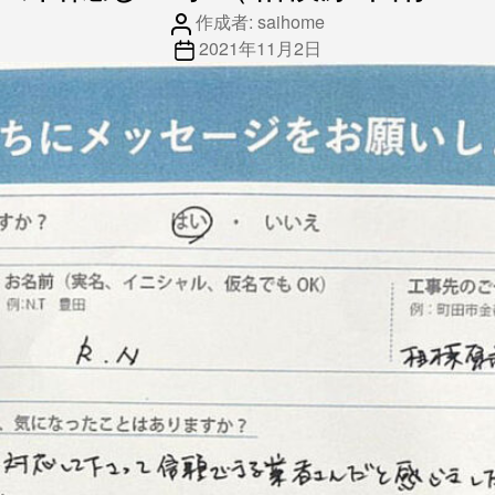
投
リ
作成者:
saihome
稿
投
ー
2021年11月2日
者
稿
日