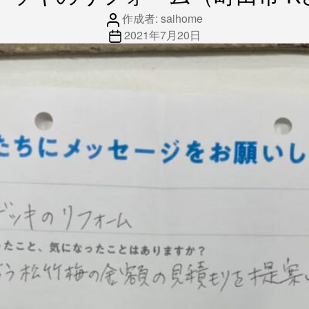
ゴ
投
リ
作成者:
saihome
稿
投
ー
2021年7月20日
者
稿
日