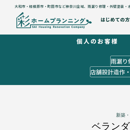
大和市・相模原市・町田市など神奈川全域
、
雨漏り修理・外壁塗装・
はじめての方
個人のお客様
はじめての方
５つのコンセプト
施工までの流れ
雨漏り
よくあるご質問
店舗設計造作
お客様の声
施工メニュー
個人のお客様
雨漏り修理
外壁塗装
水回りリフォーム
新築・
オーダーメイドリフォーム
ベランダ
店舗設計造作・出店サポート