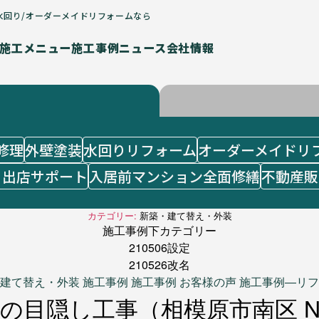
水回り/オーダーメイドリフォームなら
施工メニュー
施工事例
ニュース
会社情報
修理
外壁塗装
水回りリフォーム
オーダーメイドリ
・出店サポート
入居前マンション全面修繕
不動産販
カテゴリー:
新築・建て替え・外装
施工事例下カテゴリー
210506設定
210526改名
カ
建て替え・外装
施工事例
施工事例 お客様の声
施工事例―リフ
テ
の目隠し工事（相模原市南区 
ゴ