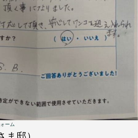
ォーム
さま邸）