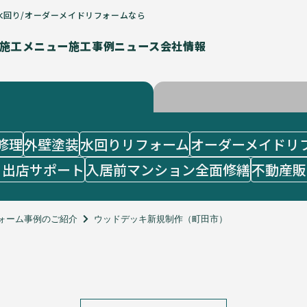
水回り/オーダーメイドリフォームなら
施工メニュー
施工事例
ニュース
会社情報
修理
外壁塗装
水回りリフォーム
オーダーメイドリ
・出店サポート
入居前マンション全面修繕
不動産販
ォーム事例のご紹介
ウッドデッキ新規制作（町田市）