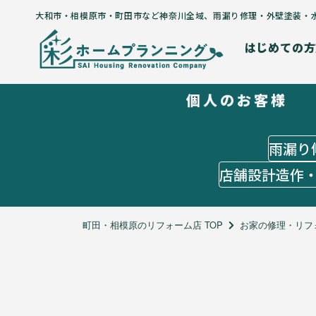
大和市・相模原市・町田市など神奈川全域
、
雨漏り修理・外壁塗装・
はじめての方
個人のお客様
はじめての方
５つのコンセプト
施工までの流れ
雨漏り
よくあるご質問
店舗設計造作
お客様の声
施工メニュー
個人のお客様
町田・相模原のリフォーム店 TOP
お家の修理・リフ
雨漏り修理
外壁塗装
水回りリフォーム
オーダーメイドリフォーム
店舗設計造作・出店サポート