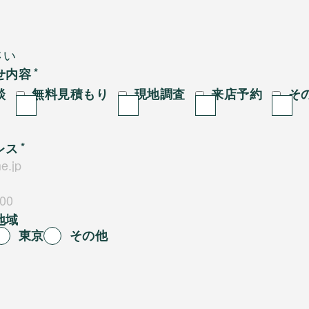
せ内容
談
無料見積もり
現地調査
来店予約
そ
レス
地域
東京
その他