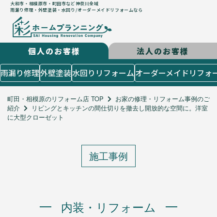
大和市・相模原市・町田市など神奈川全域
雨漏り修理・外壁塗装・水回り/オーダーメイドリフォームなら
個人のお客様
法人のお客様
はじめての方
雨漏り修理
外壁塗装
水回りリフォーム
オーダーメイドリフォ
５つのコンセプト
施工までの流れ
町田・相模原のリフォーム店 TOP
お家の修理・リフォーム事例のご
紹介
リビングとキッチンの間仕切りを撤去し開放的な空間に。洋室
よくあるご質問
に大型クローゼット
お客様の声
施工メニュー
個人のお客様
施工事例
雨漏り修理
外壁塗装
水回りリフォーム
オーダーメイドリフォーム
内装・リフォーム
店舗設計造作・出店サポート