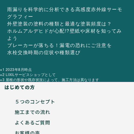
雨漏りを科学的に分析できる
高感度赤外線サーモ
グラフィー
外壁塗装の塗料の種類と
最適な塗装頻度は？
ホルムアルデヒドが心配!?
壁紙や床材を知ってみ
よう
ブレーカーが落ちる！
漏電の恐れにご注意を
水栓交換時期の
症状や種類選び
※1 2023年8月時点
※2 LIXILサービスショップとして
※3 屋根の形状や既存状況によって、施工方法は異なります
はじめての方
５つのコンセプト
施工までの流れ
よくあるご質問
お客様の声