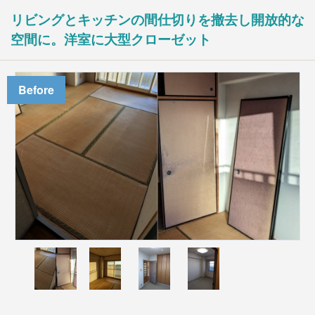
入居前マンション全面修繕
リビングとキッチンの間仕切りを撤去し開放的な
不動産販売用リフォーム
空間に。洋室に大型クローゼット
法人のお客様
オフィス/店舗等改装・内装デザイン
マンション大規模修繕
Before
施工事例
ニュース
会社情報
会社案内
お問い合わせ
アクセス
採用情報