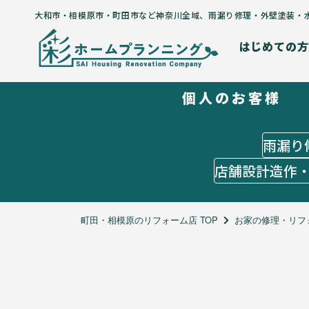
大和市・相模原市・町田市など神奈川全域
、
雨漏り修理・外壁塗装・
はじめての方
個人のお客様
はじめての方
５つのコンセプト
施工までの流れ
雨漏り
よくあるご質問
店舗設計造作
お客様の声
施工メニュー
個人のお客様
町田・相模原のリフォーム店 TOP
お家の修理・リフ
雨漏り修理
外壁塗装
水回りリフォーム
オーダーメイドリフォーム
店舗設計造作・出店サポート