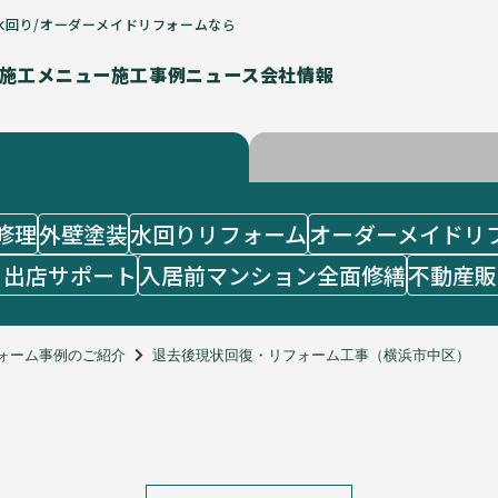
水回り/オーダーメイドリフォームなら
施工メニュー
施工事例
ニュース
会社情報
修理
外壁塗装
水回りリフォーム
オーダーメイドリ
・出店サポート
入居前マンション全面修繕
不動産販
ォーム事例のご紹介
退去後現状回復・リフォーム工事（横浜市中区）