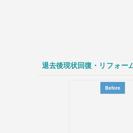
入居前マンション全面修繕
不動産販売用リフォーム
法人のお客様
オフィス/店舗等改装・内装デザイン
マンション大規模修繕
施工事例
ニュース
会社情報
退去後現状回復・リフォー
会社案内
お問い合わせ
アクセス
Before
採用情報