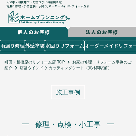
大和市・相模原市・町田市など神奈川全域
雨漏り修理・外壁塗装・水回り/オーダーメイドリフォームなら
個人のお客様
法人のお客様
はじめての方
雨漏り修理
外壁塗装
水回りリフォーム
オーダーメイドリフォ
５つのコンセプト
施工までの流れ
町田・相模原のリフォーム店 TOP
お家の修理・リフォーム事例のご
紹介
店舗ウインドウ カッティングシート（東林間駅前）
よくあるご質問
お客様の声
施工メニュー
施工事例
個人のお客様
雨漏り修理
外壁塗装
水回りリフォーム
修理・点検・小工事
オーダーメイドリフォーム
店舗設計造作・出店サポート