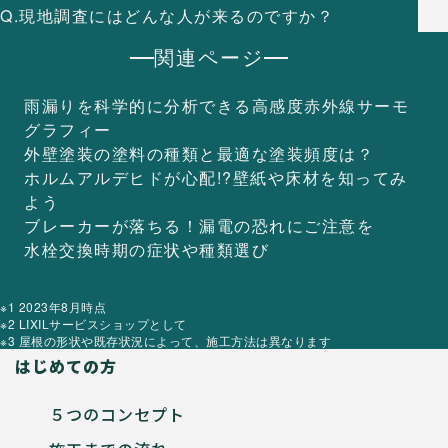
Q.現地調査にはどんな人が来るのですか？
関連ページ
雨漏りを科学的に分析できる
高感度赤外線サーモ
グラフィー
外壁塗装の塗料の種類と
最適な塗装頻度は？
ホルムアルデヒドが心配!?
壁紙や床材を知ってみ
よう
ブレーカーが落ちる！
漏電の恐れにご注意を
水栓交換時期の
症状や種類選び
※1 2023年8月時点
※2 LIXILサービスショップとして
※3 屋根の形状や既存状況によって、施工方法は異なります
はじめての方
５つのコンセプト