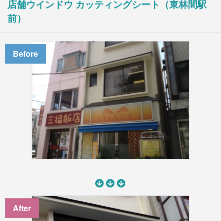
店舗ウインドウ カッティングシート（東林間駅
入居前マンション全面修繕
前）
不動産販売用リフォーム
法人のお客様
オフィス/店舗等改装・内装デザイン
Before
マンション大規模修繕
施工事例
ニュース
会社情報
会社案内
お問い合わせ
アクセス
採用情報
After