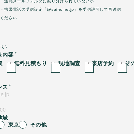
・迷惑メールフォルダに振り分けられていないか
・携帯電話の受信設定「@saihome.jp」を受信許可して再送信
ください
せ内容
談
無料見積もり
現地調査
来店予約
そ
レス
地域
東京
その他