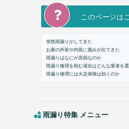
入居前マンション全面修繕
不動産販売用リフォーム
このページは
法人のお客様
オフィス/店舗等改装・内装デザイン
マンション大規模修繕
突然雨漏りがしてきた
施工事例
お家の外装や内装に傷みが出てきた
ニュース
雨漏りはなにが原因なのか
会社情報
雨漏り修理を頼む場合はどんな業者を選
会社案内
雨漏り修理には火災保険は効くのか
お問い合わせ
アクセス
採用情報
雨漏り特集 メニュー