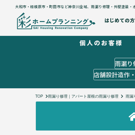
大和市・相模原市・町田市など神奈川全域
、
雨漏り修理・外壁塗装・
はじめての方
個人のお客様
はじめての方
５つのコンセプト
施工までの流れ
雨漏り
よくあるご質問
店舗設計造作
お客様の声
施工メニュー
個人のお客様
TOP
雨漏り修理｜アパート屋根の雨漏り修理
雨漏
雨漏り修理
外壁塗装
水回りリフォーム
オーダーメイドリフォーム
店舗設計造作・出店サポート