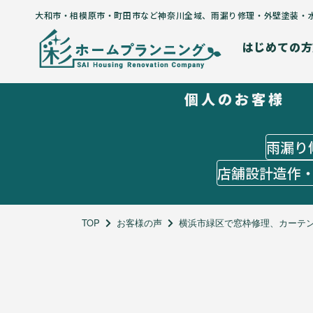
大和市・相模原市・町田市など神奈川全域
、
雨漏り修理・外壁塗装・
はじめての方
個人のお客様
はじめての方
５つのコンセプト
施工までの流れ
雨漏り
よくあるご質問
店舗設計造作
お客様の声
施工メニュー
個人のお客様
TOP
お客様の声
横浜市緑区で窓枠修理、カーテン
雨漏り修理
外壁塗装
水回りリフォーム
オーダーメイドリフォーム
店舗設計造作・出店サポート