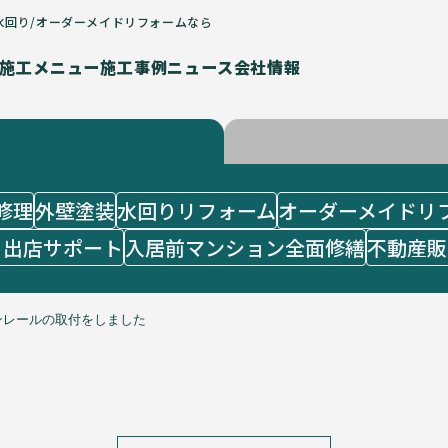
水回り/オーダーメイドリフォームなら
施工メニュー
施工事例
ニュース
会社情報
修理
外壁塗装
水回りリフォーム
オーダーメイドリ
・出店サポート
入居前マンション全面修繕
不動産販
レールの取付をしました