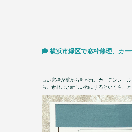
入居前マンション全面修繕
不動産販売用リフォーム
法人のお客様
オフィス/店舗等改装・内装デザイン
マンション大規模修繕
施工事例
横浜市緑区で窓枠修理、カー
ニュース
会社情報
会社案内
お問い合わせ
古い窓枠が壁から剥がれ、カーテンレール
アクセス
ら、素材ごと新しい物にするといくら、と
採用情報