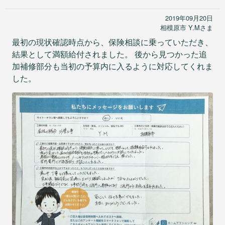
入居前マンション全面修繕
2019年09月20日
不動産販売用リフォーム
相模原市 Y.Mさま
法人のお客様
最初の現状確認時点から、保険相談に乗っていただき、
オフィス/店舗等改装・内装デザイン
結果として満額給付されました。 後から見つかった追
マンション大規模修繕
加補修部分も当初の予算内に入るように対応してくれま
施工事例
した。
ニュース
会社情報
会社案内
お問い合わせ
アクセス
採用情報