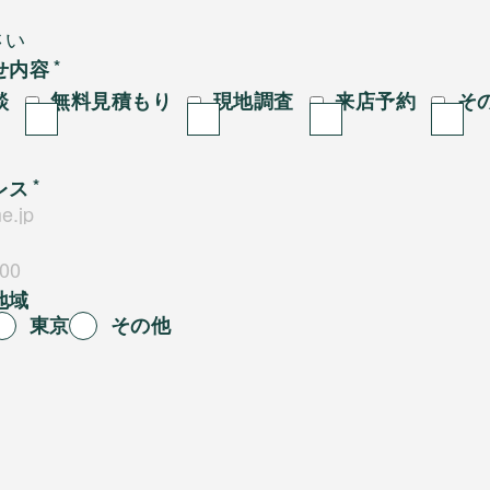
せ内容
談
無料見積もり
現地調査
来店予約
そ
レス
地域
東京
その他