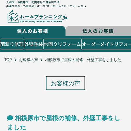
大和市・相模原市・町田市など神奈川全域
雨漏り修理・外壁塗装・水回り/オーダーメイドリフォームなら
個人のお客様
法人のお客様
はじめての方
雨漏り修理
外壁塗装
水回りリフォーム
オーダーメイドリフォ
５つのコンセプト
施工までの流れ
TOP
お客様の声
相模原市で屋根の補修、外壁工事をしました
よくあるご質問
お客様の声
施工メニュー
お客様の声
個人のお客様
雨漏り修理
外壁塗装
水回りリフォーム
相模原市で屋根の補修、外壁工事をし
オーダーメイドリフォーム
ました
店舗設計造作・出店サポート